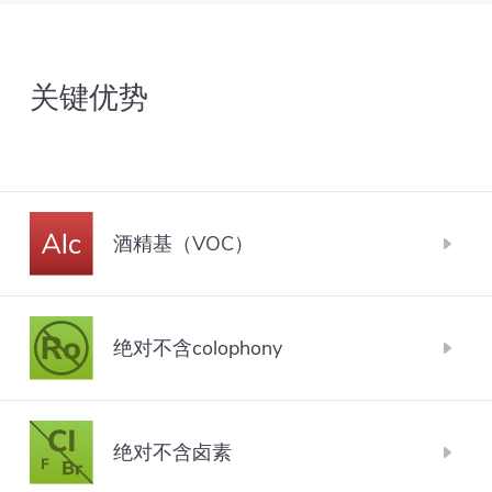
要焊接的表面进行脱氧处理。该技术主要被喷雾
助焊剂所取代，但确实具有一些优势。它为PCB
关键优势
板和通孔提供了良好和平等的助焊剂润湿，而且
它是一个简单和便宜的设备，没有移动部件。缺
点是应用的助焊剂量不能改变，总是最大的。此
外，它是一个开放的系统，有助焊剂溶剂的蒸发
和空气中水分的潜在吸收（典型的醇基助焊
酒精基（VOC）
剂），需要监测助焊剂的固体含量或密度，并用
醇基焊剂是以酒精作为主要溶剂的液体焊剂。在
助焊剂稀释剂来调整。另外，通过助焊剂的板材
电子制造业中使用的大多数液体助焊剂仍然是醇
绝对不含colophony
的污染也会影响助焊剂的发泡能力和性能。 一个
基的。主要原因是它们在历史上的使用和因此而
有非常细的孔（~10-20µm）的泡沫石被安装在一
科洛芬，也叫松香，是一种从树木中提取的物
获得的市场份额，以及与水基助焊剂相比，它们
个浸没在助焊剂中的喷嘴中。加压的空气被推过
质，通常用于焊接助焊剂。它可以用于液体助焊
绝对不含卤素
的工艺窗口一般较大。水基助焊剂与醇基助焊剂
泡沫石，以产生泡沫，并在喷嘴上移动。PCB板
剂以及凝胶助焊剂中。在IPC的分类中，含有科洛
相比有许多优点，如消耗量低，无VOC（挥发性
通过离开喷嘴的泡沫被输送。泡沫将落回助焊剂