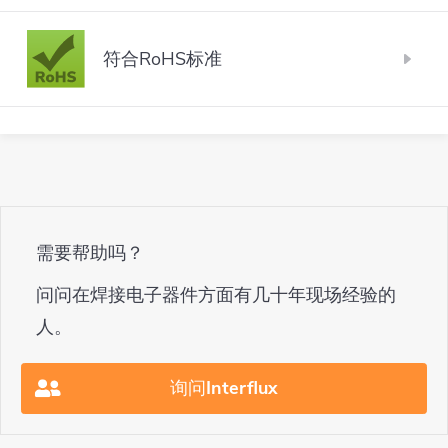
绝对无卤素的焊接化学制品不包含任何有意添加
芬的助焊剂可以通过 "RO "这一名称来识别。一般
有机化合物）排放，无火灾危险，不需要特殊的
罐中。助焊剂罐和喷嘴通常由不锈钢制成，但也
的卤素或卤化物。IPC的分类允许最低的 "L0 "级
符合RoHS标准
来说，科洛芬在时间和温度方面提供了一个良好
运输和储存，生产区的气味较低......然而，许多电
可以由耐溶剂的塑料如HDPE制成。 一些重要的
别的卤素含量不超过500ppm。这一等级的焊剂、
的工艺窗口，但根据含有科洛芬的助焊剂的应
子制造商似乎更喜欢醇基助焊剂的较大工艺窗
参数是：加压空气需要不含水和油，需要一个油
RoHS是危险物质限制的缩写。它是一项欧洲指
焊膏和焊丝通常被称为 "无卤素"。绝对无卤素的
用，它也有一些缺点。在用于波峰焊和选择性焊
口，而不是水基助焊剂的优点。一般来说，醇基
水分离器。泡沫石的长度最好与喷嘴一样大，以
令：第2002/95/EC号指令。它限制在欧盟境内的
焊接化学制品更进一步，不包含这种 "允许 "水平
接的液体助焊剂中，科洛芬会增加堵塞喷雾和微
助焊剂对正确的喷雾助焊剂设置不太敏感，无法
使整个喷嘴的泡沫形成均匀。泡沫石的顶部最好
电气和电子设备中使用一些被认为是高度关注物
的卤素。特别是结合无铅焊接合金和敏感的电子
喷射助焊剂应用系统的喷嘴的风险，从而导致更
在表面和通孔中获得良好的助焊剂应用。此外，
浸没在助焊剂表面下至少3厘米处。为了保持槽内
质（SHVC）的物质。 这些物质的清单可以在下
应用，这些低水平的卤素已被报告导致可靠性问
多的维护和更高的不良焊接结果的风险。松香
它们在预热时更容易挥发，在波浪接触时，剩余
助焊剂水平的稳定，一些系统会使用一个溢流系
面找到： 请注意，这些信息可能会有变化。请随
题，如过高的泄漏电流。 卤素是周期表中的元
（=colophony）基助焊剂在焊接机和工具及载体
需要帮助吗？
的溶剂滴产生焊球、焊料飞溅或桥接的风险更
统，助焊剂会被抽到周围，在某些情况下会被过
时查看欧盟网站，了解最新信息：
素，如Cl、Br、F和I，它们具有喜欢反应的物理特
上的残留物是很难清除的，通常需要使用溶剂型
小。另一个使水基助焊剂的实施复杂化的参数
滤。避免泡沫石与空气接触，因为助焊剂的残留
问问在焊接电子器件方面有几十年现场经验的
https://ec.europa.eu/environment/topics/waste-
性。从焊接化学的角度来看，这是非常有趣的，
清洁剂。当含有松香的助焊剂意外地落在连接器
是，在某些情况下，更换助焊剂可能是一个耗时
物会干燥并堵塞孔。如果发生这种情况，泡沫石
人。
and-recycling/rohs-directive_nl https://eur-
因为它的目的是清除被焊接表面的氧化物。事实
或接触梳状结构（如遥控器或电动机械接触器/继
而昂贵的过程。它通常涉及到同源测试和终端客
需要在溶剂中清洗或被替换。助焊剂喷嘴的开口
lex.europa.eu/legal-content/EN/TXT/?
上，卤素能很好地完成这项工作，即使是难以清
电器/开关）的触点上时，已知会导致接触问题和
户的批准。特别是对于EMS（电子制造服务=分包
最好是8-10毫米。调整空气压力，直到达到平稳
询问Interflux
uri=CELEX:32011L0065 1.镉和镉化合物 2.铅和
洁的表面，如黄铜、锌、镍......或严重氧化的表面
现场电子装置的故障。 此外，残留在电路板上的
商），这可能是一个挑战。 一些国家已经实施立
的泡沫形成。可以用玻璃板检查泡沫与PCB的接
铅化合物 3.汞和汞化合物(Hg) 4.六价铬化合物
或退化的I-Sn和OSP（有机表面保护），也能在
助焊剂可能会在电子针测试（ICT=电路测试）中
法，限制工厂烟囱的VOC排放，或对VOC排放征
触情况。用这块玻璃板也可以检查气刀的设置。