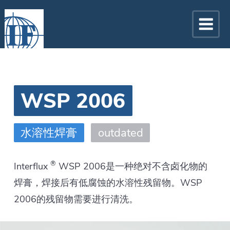
WSP 2006
水溶性焊膏
outdated
®
Interflux
WSP 2006是一种绝对不含卤化物的
焊膏，焊接后有低腐蚀的水溶性残留物。WSP
2006的残留物需要进行清洗。